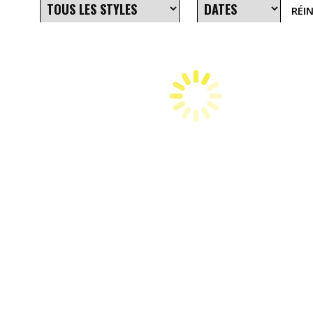
RÉIN
SAM 5 SEPTEMBRE 2026 - 23H55
REX TECHNO OPENING X PLEIN PHARE - ENTREE
(techno|rave)
VEN 11 SEPTEMBRE 2026 - 23H55
HORTENSE DE BEAUHARNAIS ALL NIGHT 