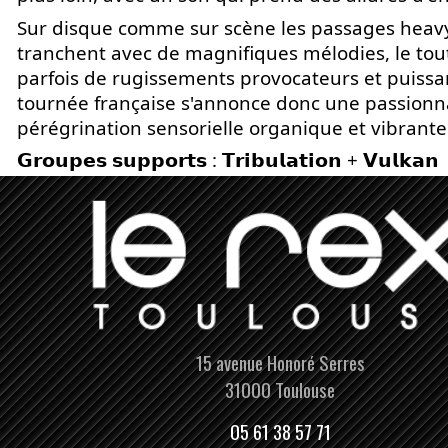
Sur disque comme sur scène les passages heav
tranchent avec de magnifiques mélodies, le tou
parfois de rugissements provocateurs et puissa
tournée française s'annonce donc une passion
pérégrination sensorielle organique et vibrante
𝗚𝗿𝗼𝘂𝗽𝗲𝘀 𝘀𝘂𝗽𝗽𝗼𝗿𝘁𝘀 : 𝗧𝗿𝗶𝗯𝘂𝗹𝗮𝘁𝗶𝗼𝗻 + 𝗩𝘂𝗹𝗸𝗮𝗻
15 avenue Honoré Serres
31000 Toulouse
05 61 38 57 71