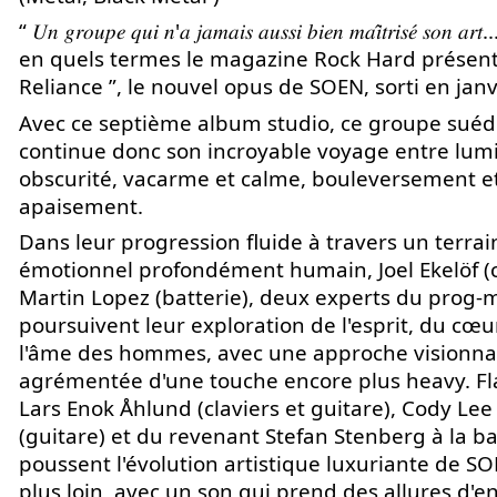
“ 𝑈𝑛 𝑔𝑟𝑜𝑢𝑝𝑒 𝑞𝑢𝑖 𝑛'𝑎 𝑗𝑎𝑚𝑎𝑖𝑠 𝑎𝑢𝑠𝑠𝑖 𝑏𝑖𝑒𝑛 𝑚𝑎𝑖̂𝑡𝑟𝑖𝑠𝑒́ 𝑠𝑜𝑛 𝑎
en quels termes le magazine Rock Hard présenta
Reliance ”, le nouvel opus de SOEN, sorti en janv
Avec ce septième album studio, ce groupe suéd
continue donc son incroyable voyage entre lumi
obscurité, vacarme et calme, bouleversement e
apaisement.
Dans leur progression fluide à travers un terrai
émotionnel profondément humain, Joel Ekelöf (c
Martin Lopez (batterie), deux experts du prog-m
poursuivent leur exploration de l'esprit, du cœu
l'âme des hommes, avec une approche visionna
agrémentée d'une touche encore plus heavy. F
Lars Enok Åhlund (claviers et guitare), Cody Lee
(guitare) et du revenant Stefan Stenberg à la bas
poussent l'évolution artistique luxuriante de S
plus loin, avec un son qui prend des allures d'en