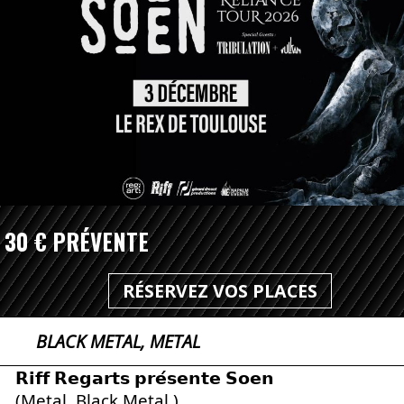
30 € PRÉVENTE
RÉSERVEZ VOS PLACES
BLACK METAL, METAL
𝗥𝗶𝗳𝗳 𝗥𝗲𝗴𝗮𝗿𝘁𝘀 𝗽𝗿𝗲́𝘀𝗲𝗻𝘁𝗲 𝗦𝗼𝗲𝗻
(Metal, Black Metal )