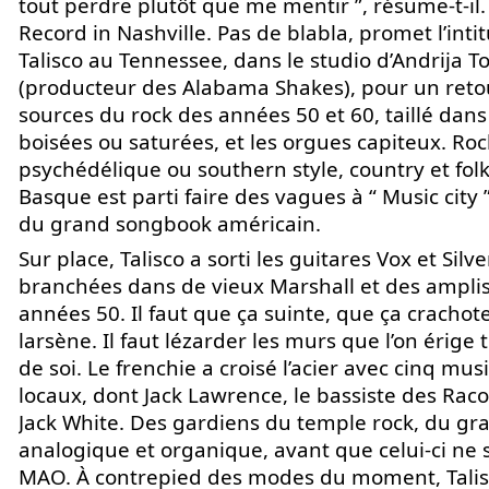
tout perdre plutôt que me mentir ”, résume-t-il.
Record in Nashville. Pas de blabla, promet l’intit
Talisco au Tennessee, dans le studio d’Andrija To
(producteur des Alabama Shakes), pour un reto
sources du rock des années 50 et 60, taillé dans
boisées ou saturées, et les orgues capiteux. Roc
psychédélique ou southern style, country et folk
Basque est parti faire des vagues à “ Music city 
du grand songbook américain.
Sur place, Talisco a sorti les guitares Vox et Silv
branchées dans de vieux Marshall et des ampli
années 50. Il faut que ça suinte, que ça crachot
larsène. Il faut lézarder les murs que l’on érige 
de soi. Le frenchie a croisé l’acier avec cinq mus
locaux, dont Jack Lawrence, le bassiste des Rac
Jack White. Des gardiens du temple rock, du gra
analogique et organique, avant que celui-ci ne se
MAO. À contrepied des modes du moment, Talisc