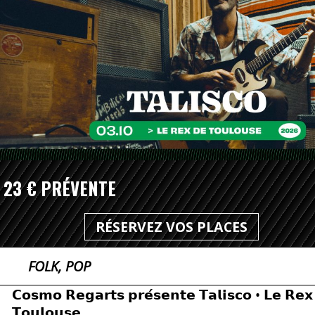
23 € PRÉVENTE
RÉSERVEZ VOS PLACES
FOLK, POP
𝗖𝗼𝘀𝗺𝗼 𝗥𝗲𝗴𝗮𝗿𝘁𝘀 𝗽𝗿𝗲́𝘀𝗲𝗻𝘁𝗲 𝗧𝗮𝗹𝗶𝘀𝗰𝗼 • 𝗟𝗲 𝗥𝗲𝘅
𝗧𝗼𝘂𝗹𝗼𝘂𝘀𝗲