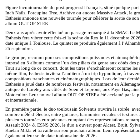
Figure incontournable du post-progressif français, situé quelque part
Inch Nails, Porcupine Tree, Archive ou encore Massive Attack, le gr
Esthesis annonce une nouvelle tournée pour célébrer la sortie de son
album OUT OF STEP.
Deux ans après avoir effectué un passage remarqué à la SMAC Le 
Esthesis fera vibrer cette fois-ci la scène du Rex le 11 décembre 2026
date unique à Toulouse. Le quintet se produira également à l’Alhambr
25 septembre.
Le groupe, reconnu pour ses compositions puissantes et atmosphériqu
imposé en 3 albums comme l’un des piliers du genre aux côtés des p
Tout au long de ce concert, dont les titres s’enchaîneront comme les
même film, Esthesis invitera l’auditeur à un trip hypnotique, à traver
compositions tranchantes et cinématographiques. Lors de leur derniè
Esthesis a joué dans de nombreux festivals, notamment en Allemagne
antique de Loreley aux côtés de Soen et Leprous, aux Pays-Bas, ains
Motocultor. Leur nouvel album OUT OF STEP a été acclamé par la pr
et internationale.
En première partie, le duo toulousain Solventis ouvrira la soirée, ave
sombre mêlé d’électro, entre guitares, harmonies vocales et textures
plusieurs tournées européennes comptant des représentations remarq
Assault 2024 & ESNS 2026, le duo a ouvert pour Alcest, Bruit, Sylv
Kaelan Mikla et travaille sur son prochain album. Leur représentatio
également leur seule date toulousaine de 2026.