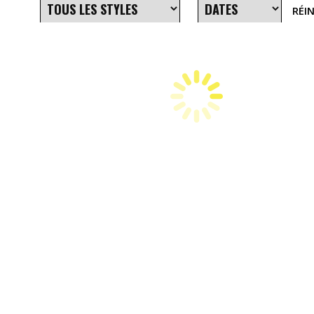
RÉIN
SAM 5 SEPTEMBRE 2026 - 23H55
REX TECHNO OPENING X PLEIN PHARE - ENTREE
(techno|rave)
VEN 11 SEPTEMBRE 2026 - 23H55
HORTENSE DE BEAUHARNAIS ALL NIGHT 