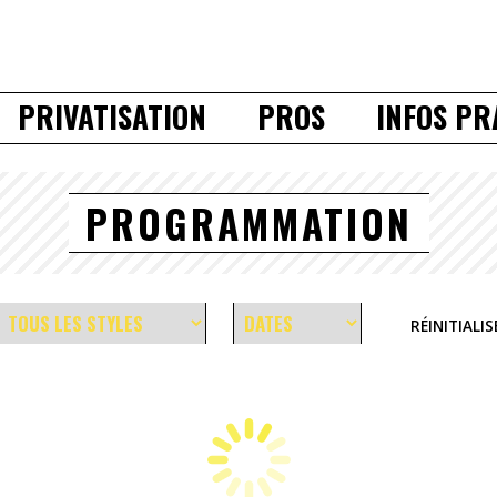
PRIVATISATION
PROS
INFOS PR
PROGRAMMATION
RÉINITIALIS
SAM 5 SEPTEMBRE 2026 - 23H55
REX TECHNO OPENING X PLEI
GRATUITE*
(techno|rave)